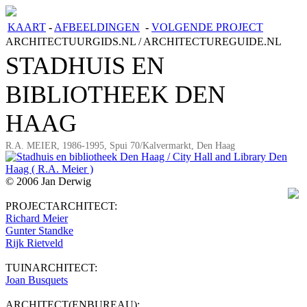
KAART
-
AFBEELDINGEN
-
VOLGENDE PROJECT
ARCHITECTUURGIDS.NL / ARCHITECTUREGUIDE.NL
STADHUIS EN
BIBLIOTHEEK DEN
HAAG
R.A. MEIER, 1986-1995, Spui 70/Kalvermarkt, Den Haag
© 2006 Jan Derwig
PROJECTARCHITECT:
Richard Meier
Gunter Standke
Rijk Rietveld
TUINARCHITECT:
Joan Busquets
ARCHITECT(ENBUREAU):